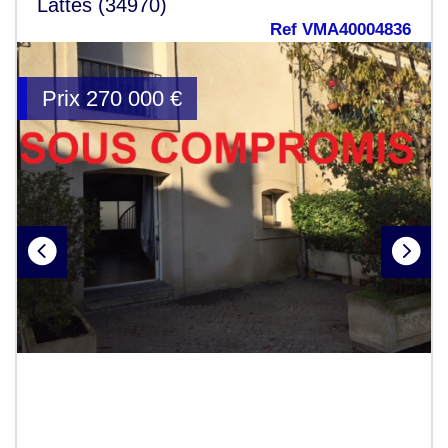
Lattes (34970)
Ref VMA40004836
Prix
270 000
€