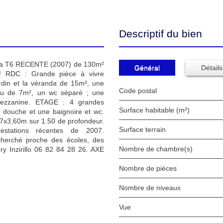
Descriptif du bien
a T6 RECENTE (2007) de 130m²
Général
Détails
! RDC : Grande pièce à vivre
rdin et la véranda de 15m², une
Code postal
au de 7m², un wc séparé ; une
ezzanine. ETAGE : 4 grandes
Surface habitable (m²)
 douche et une baignoire et wc.
e 7x3,60m sur 1.50 de profondeur.
surface terrain
stations récentes de 2007.
erché proche des écoles, des
Nombre de chambre(s)
 Inzirillo 06 82 84 28 26. AXE
Nombre de pièces
Nombre de niveaux
Vue