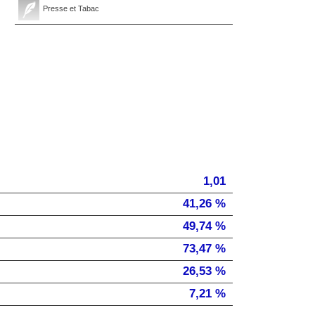
Presse et Tabac
1,01
41,26 %
49,74 %
73,47 %
26,53 %
7,21 %