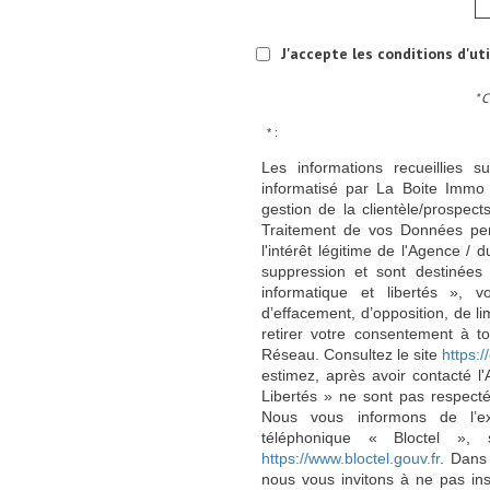
J'accepte les conditions d'ut
* 
* :
Les informations recueillies s
informatisé par La Boite Immo 
gestion de la clientèle/prospe
Traitement de vos Données per
l'intérêt légitime de l'Agence 
suppression et sont destinée
informatique et libertés », v
d’effacement, d’opposition, de l
retirer votre consentement à t
Réseau. Consultez le site
https://
estimez, après avoir contacté l
Libertés » ne sont pas respect
Nous vous informons de l’ex
téléphonique « Bloctel », 
https://www.bloctel.gouv.fr
. Dans
nous vous invitons à ne pas in