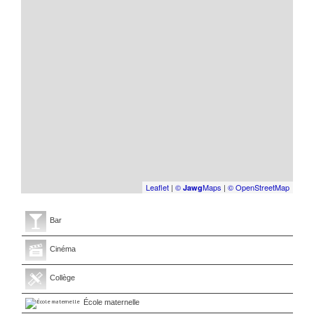
Leaflet
|
©
Maps
|
© OpenStreetMap
Jawg
Bar
Cinéma
Collège
École maternelle