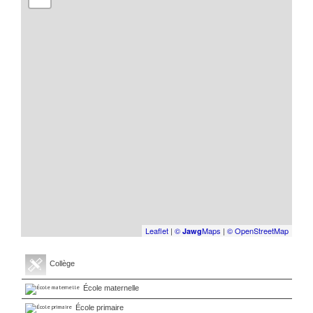
Leaflet
|
©
Maps
|
© OpenStreetMap
Jawg
Collège
École maternelle
École primaire