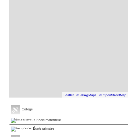
Leaflet
|
©
Maps
|
© OpenStreetMap
Jawg
Collège
École maternelle
École primaire