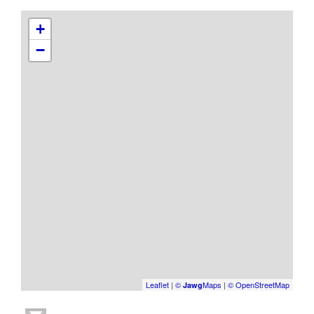
+
−
Leaflet
|
©
Maps
|
© OpenStreetMap
Jawg