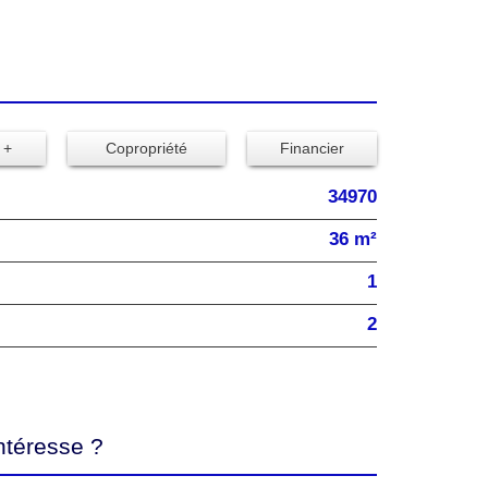
 +
Copropriété
Financier
34970
36 m²
1
2
ntéresse ?