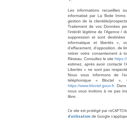
* :
Les informations recueillies s
informatisé par La Boite Immo 
gestion de la clientèle/prospe
Traitement de vos Données per
l'intérêt légitime de l'Agence 
suppression et sont destinée
informatique et libertés », v
d’effacement, d’opposition, de l
retirer votre consentement à t
Réseau. Consultez le site
https://
estimez, après avoir contacté l
Libertés » ne sont pas respect
Nous vous informons de l’ex
téléphonique « Bloctel », 
https://www.bloctel.gouv.fr
. Dans
nous vous invitons à ne pas in
libre.
Ce site est protégé par reCAPTCH
d'utilisation
de Google s'applique