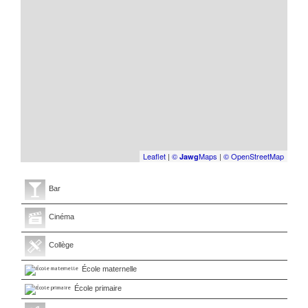
Leaflet
|
©
Maps
|
© OpenStreetMap
Jawg
Bar
Cinéma
Collège
École maternelle
École primaire