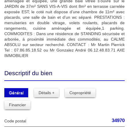
aménagée et équipée, une grande baie vitrée s’ouvre sur le
JARDIN de 37m² SANS VIS-A-VIS dont 8m² en terrasse carrelée
exposée EST; le coté nuit dispose d’une chambre de 11m² avec
placards, une salle de bain et d’un wc séparé. PRESTATIONS :
menuiseries en double vitrage, volets roulants, placards de
rangements, cuisine aménagée et équipée,1 parking.
COMMODITES : Dans une résidence de STANDING sécurisée et
arborée, à proximité immédiate des commodités, au CALME
ABSOLU sur secteur recherché. CONTACT : Mr Martin Pierrick
Tel : 07.86.85.18.52 ou Mr Gonzalez André 06.12.48.83.71 AXE
IMMOBILIER
Descriptif du bien
Général
Détails +
Copropriété
Financier
34970
Code postal