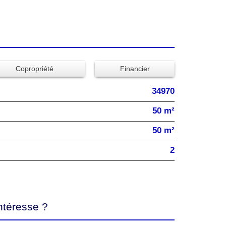
Copropriété
Financier
34970
50 m²
50 m²
2
ntéresse ?