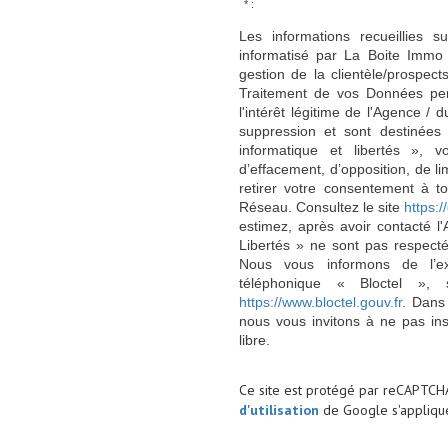
* :
Les informations recueillies s
informatisé par La Boite Immo 
gestion de la clientèle/prospe
Traitement de vos Données per
l'intérêt légitime de l'Agence 
suppression et sont destinée
informatique et libertés », v
d’effacement, d’opposition, de l
retirer votre consentement à t
Réseau. Consultez le site
https://
estimez, après avoir contacté l
Libertés » ne sont pas respect
Nous vous informons de l’ex
téléphonique « Bloctel », 
https://www.bloctel.gouv.fr
. Dans
nous vous invitons à ne pas in
libre.
Ce site est protégé par reCAPTCH
d'utilisation
de Google s'applique