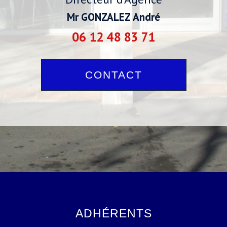
Mr GONZALEZ André
06 12 48 83 71
CONTACT
VOTRE RECHERCHE DE
VOTRE RECHERCHE DE
BIENS
BIENS
ADHÉRENTS
Vente
Vente
Location Immobilier Professionnel
Location Immobilier Professionnel