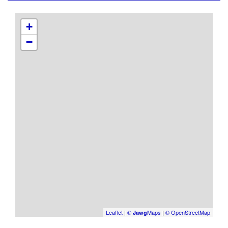
+
−
Leaflet
|
©
Maps
|
© OpenStreetMap
Jawg