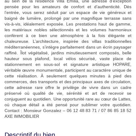
au sein de la résidence Villa Emilia, une adresse d’exception
pensée pour les amateurs de confort et d’authenticité. Dès
l’entrée, vous serez séduit par un espace de vie généreux et
baigné de lumière, prolongé par une magnifique terrasse sans
vis-à-vis, idéalement exposée. Les prestations haut de gamme,
les matériaux nobles sélectionnés et les volumes harmonieux
confèrent à ce bien une atmosphère à la fois élégante et
chaleureuse. L’architecture, inspirée des villas traditionnelles
méditerranéennes, s’intègre parfaitement dans un écrin paysager
raffiné. Îlot végétalisé, jardins minutieusement composés, belle
hauteur sous plafond, local vélos sécurisé, vaste place de
stationnement en sous-sol et signature artistique HOPARE,
véritable œuvre monumentale, participent au caractère unique de
cette réalisation. À seulement quelques minutes à pied des
commerces, des transports et des principaux axes de circulation,
cette adresse rare offre le privilège de vivre dans un cadre
préservé où qualité de vie, sérénité et art de recevoir se
conjuguent au quotidien. Une opportunité rare au cœur de Lattes,
où chaque détail a été pensé pour sublimer votre quotidien.
Contact : Monsieur Gonzalez – 06 12 48 83 71 / 07 86 85 18 52
AXE IMMOBILIER
Descriptif du bien