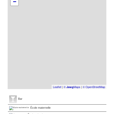
−
Leaflet
|
©
Maps
|
© OpenStreetMap
Jawg
Bar
École maternelle