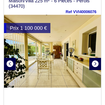
Maison/Villa 225 m² - 6 Pièces - Pérols
(34470)
Ref VVI40006076
Prix
1 100 000
€