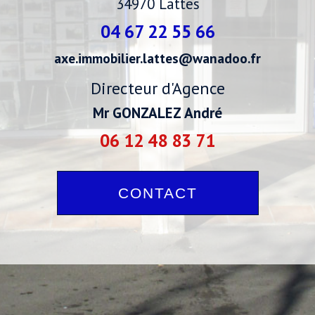
34970
Lattes
04 67 22 55 66
axe.immobilier.lattes@wanadoo.fr
Directeur d'Agence
Mr GONZALEZ André
06 12 48 83 71
CONTACT